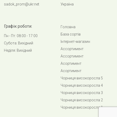
повному дозріванні не обсипаються.
sadok_prom@ukr.net
Україна
Сорт смородини стійкий до захворювань, висока
морозостійкість.
Графік роботи:
Головна
База сортів
Пн - Пт: 08:00 - 17:00
Інтернет-магазин
Субота: Вихідний
Ассортимент
Неділя: Вихідний
Ассортимент
Асортимент
Асортимент
Чорниця високоросла 5
Чорниця високоросла 4
Чорниця високоросла 3
Чорниця високоросла 2
Чорниця високоросла 1