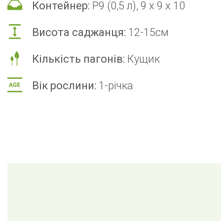
Контейнер:
Р9 (0,5 л), 9 x 9 x 10
Висота саджанця:
12-15см
Кількість пагонів:
Кущик
Вік рослини:
1-річка