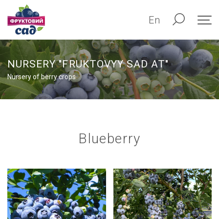
En
NURSERY "FRUKTOVYY SAD AT"
Nursery of berry crops
Blueberry